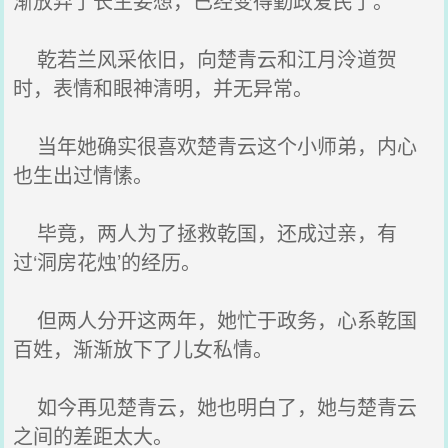
渐放弃了长生妄想，已经变得勤政爱民了。
乾若兰风采依旧，向楚青云和江月泠道贺
时，表情和眼神清明，并无异常。
当年她确实很喜欢楚青云这个小师弟，内心
也生出过情愫。
毕竟，两人为了拯救乾国，还成过亲，有
过‘洞房花烛’的经历。
但两人分开这两年，她忙于政务，心系乾国
百姓，渐渐放下了儿女私情。
如今再见楚青云，她也明白了，她与楚青云
之间的差距太大。