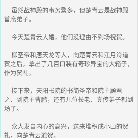
虽然战神殿的事务繁多，但楚青云是战神殿
首席弟子。
今天楚青云大婚，他们没理由不到场祝贺。
柳圣帝和唐天龙等人，向楚青云和江月泠道
贺之后，拿出了几百口装有奇珍异宝的大箱子，
作为贺礼。
接下来，天阳书院的书简圣帝和院主顾君
之、副院主曹鹏，还有几位长老、真传弟子都到
场了。
众人发自内心的高兴，送来堆积成小山的贺
礼，向楚青云道贺。