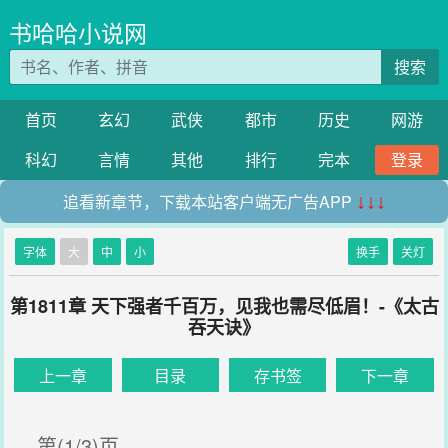
书哈哈小说网
搜索
首页
玄幻
武侠
都市
历史
网游
科幻
言情
其他
排行
完本
登录
追看新章节，下载本站客户端无广告APP
↓↓↓
字体
大
中
小
换手
关灯
第1811章 天下强者千百万，见我也需尽低眉！-《太古
吞天诀》
上一章
目录
存书签
下一章
第(1/3)页