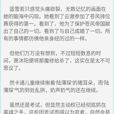
蓝雪若只感觉头痛欲裂，无数记忆的画面在
她的脑海中闪现。她看到了云澈参加了苍风排位
赛获得的第一。看到了，他为了保护苍风帝国献
出了自己的一切。看到了与自己成婚了一切。所
有的事情都仿佛他亲身经历过的一样。
但他们万万没有想到，不过短短数息的时
间，萧沐阳便将那魔修给杀了，这实在是太不可
思议了。
然卡通儿童继续揪着‘陆薄琛’的猪耳朵，而‘陆
薄琛’气的到处乱拱，奶声奶气的还在继续。
虽然还是考试，但显然主动权已经彻底抓在
嘉靖之手，这些因贡试而得以为官者，自然会是