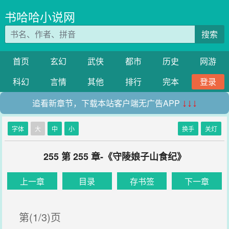
书哈哈小说网
搜索
首页
玄幻
武侠
都市
历史
网游
科幻
言情
其他
排行
完本
登录
追看新章节，下载本站客户端无广告APP
↓↓↓
字体
大
中
小
换手
关灯
255 第 255 章-《守陵娘子山食纪》
上一章
目录
存书签
下一章
第(1/3)页