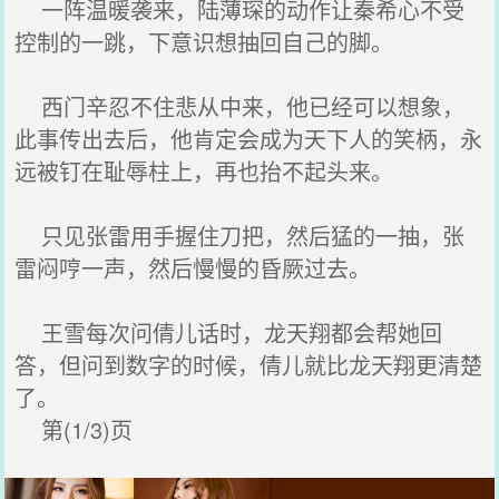
一阵温暖袭来，陆薄琛的动作让秦希心不受
控制的一跳，下意识想抽回自己的脚。
西门辛忍不住悲从中来，他已经可以想象，
此事传出去后，他肯定会成为天下人的笑柄，永
远被钉在耻辱柱上，再也抬不起头来。
只见张雷用手握住刀把，然后猛的一抽，张
雷闷哼一声，然后慢慢的昏厥过去。
王雪每次问倩儿话时，龙天翔都会帮她回
答，但问到数字的时候，倩儿就比龙天翔更清楚
了。
第(1/3)页